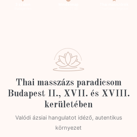
3 szalon
Mindennap
Thai masszőrök
Budapesten
10.00–21.00
Thaiföldön képezve
Thai masszázs paradicsom
Budapest II., XVII. és XVIII.
kerületében
Valódi ázsiai hangulatot idéző, autentikus
környezet