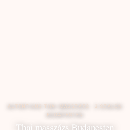
AUTENTIKUS THAI MASSZÁZS · 3 SZALON
BUDAPESTEN
Thai masszázs Budapesten