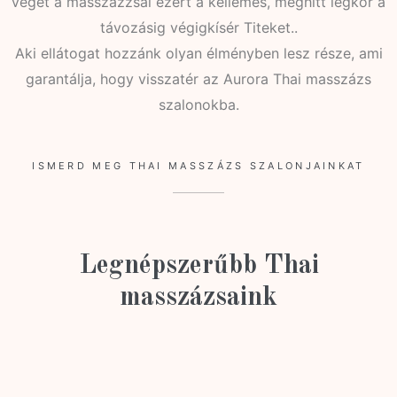
véget a masszázzsal ezért a kellemes, meghitt légkör a
távozásig végigkísér Titeket..
Aki ellátogat hozzánk olyan élményben lesz része, ami
garantálja, hogy visszatér az Aurora Thai masszázs
szalonokba.
ISMERD MEG THAI MASSZÁZS SZALONJAINKAT
Legnépszerűbb Thai
masszázsaink