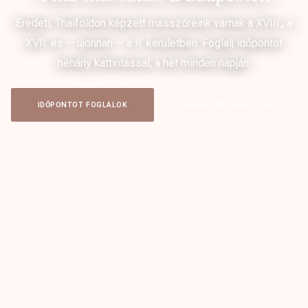
Eredeti, Thaiföldön képzett masszőreink várnak a XVIII., a
XVII. és — újonnan — a II. kerületben. Foglalj időpontot
néhány kattintással, a hét minden napján.
IDŐPONTOT FOGLALOK
ÁRAINK MEGTEKINTÉSE