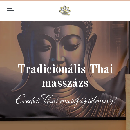
Tradicionális Thai
masszázs
Eredeti Thai masszázsélmény!