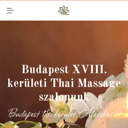
Budapest XVIII.
kerületi Thai Massage
szalonunk
Budapest 18. kerület, Alacskai út
10.