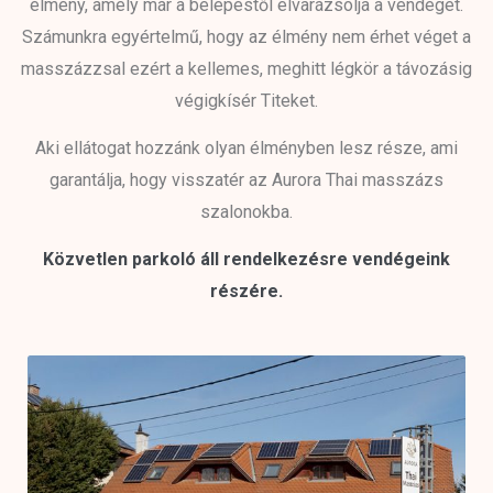
élmény, amely már a belépéstől elvarázsolja a vendéget.
Számunkra egyértelmű, hogy az élmény nem érhet véget a
masszázzsal ezért a kellemes, meghitt légkör a távozásig
végigkísér Titeket.
Aki ellátogat hozzánk olyan élményben lesz része, ami
garantálja, hogy visszatér az Aurora Thai masszázs
szalonokba.
Közvetlen parkoló áll rendelkezésre vendégeink
részére.