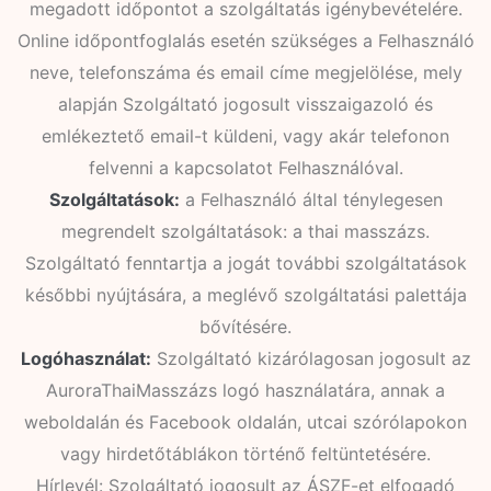
megadott időpontot a szolgáltatás igénybevételére.
Online időpontfoglalás esetén szükséges a Felhasználó
neve, telefonszáma és email címe megjelölése, mely
alapján Szolgáltató jogosult visszaigazoló és
emlékeztető email-t küldeni, vagy akár telefonon
felvenni a kapcsolatot Felhasználóval.
Szolgáltatások:
a Felhasználó által ténylegesen
megrendelt szolgáltatások: a thai masszázs.
Szolgáltató fenntartja a jogát további szolgáltatások
későbbi nyújtására, a meglévő szolgáltatási palettája
bővítésére.
Logóhasználat:
Szolgáltató kizárólagosan jogosult az
AuroraThaiMasszázs logó használatára, annak a
weboldalán és Facebook oldalán, utcai szórólapokon
vagy hirdetőtáblákon történő feltüntetésére.
Hírlevél: Szolgáltató jogosult az ÁSZF-et elfogadó