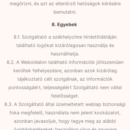
megőrizni, és azt az ellenőrző hatóságok kérésére
bemutatni.
8. Egyebek
8.1. Szolgáltató a székhelycíme hirdetőtábláján
található logókat kizárólagosan használja és
használhatja.
8.2. A Weboldalon található információk jóhiszeműen
kerültek felhelyezésre, azonban azok kizárólag
tájékoztató célt szolgálnak, az információk
pontosságáért, teljességéért Szolgáltató nem vállal
felelősséget.
8.3. A Szolgáltató által üzemeltetett weblap biztonsági
foka megfelelő, használata nem jelent kockázatot,
azonban javasoljuk, hogy tegye meg az alábbi
óvintézkedéseket: használjon vírus és spyware