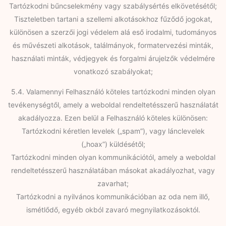
Tartózkodni bűncselekmény vagy szabálysértés elkövetésétől;
Tiszteletben tartani a szellemi alkotásokhoz fűződő jogokat,
különösen a szerzői jogi védelem alá eső irodalmi, tudományos
és művészeti alkotások, találmányok, formatervezési minták,
használati minták, védjegyek és forgalmi árujelzők védelmére
vonatkozó szabályokat;
5.4. Valamennyi Felhasználó köteles tartózkodni minden olyan
tevékenységtől, amely a weboldal rendeltetésszerű használatát
akadályozza. Ezen belül a Felhasználó köteles különösen:
Tartózkodni kéretlen levelek („spam”), vagy lánclevelek
(„hoax”) küldésétől;
Tartózkodni minden olyan kommunikációtól, amely a weboldal
rendeltetésszerű használatában másokat akadályozhat, vagy
zavarhat;
Tartózkodni a nyilvános kommunikációban az oda nem illő,
ismétlődő, egyéb okból zavaró megnyilatkozásoktól.