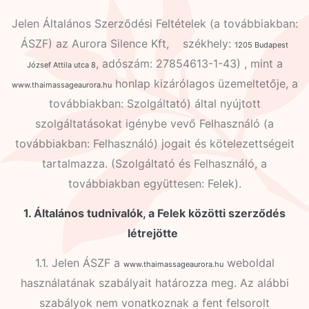
Jelen Általános Szerződési Feltételek (a továbbiakban:
ÁSZF) az Aurora Silence Kft, székhely:
1205 Budapest
, adószám: 27854613-1-43) , mint a
József Attila utca 8
honlap kizárólagos üzemeltetője, a
www.thaimassageaurora.hu
továbbiakban: Szolgáltató) által nyújtott
szolgáltatásokat igénybe vevő Felhasználó (a
továbbiakban: Felhasználó) jogait és kötelezettségeit
tartalmazza. (Szolgáltató és Felhasználó, a
továbbiakban együttesen: Felek).
1. Általános tudnivalók, a Felek közötti szerződés
létrejötte
1.1. Jelen ÁSZF a
weboldal
www.thaimassageaurora.hu
használatának szabályait határozza meg. Az alábbi
szabályok nem vonatkoznak a fent felsorolt