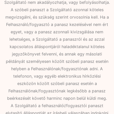
Szolgáltató nem akadályozhatja, vagy befolyásolhatja.
A szóbeli panaszt a Szolgáltató azonnal köteles
megvizsgálni, és szükség szerint orvosolnia kell. Ha a
Felhasználó/fogyasztó a panasz kezelésével nem ért
egyet, vagy a panasz azonnali kivizsgálása nem
lehetséges, a Szolgáltató a panaszról és az azzal
kapcsolatos álláspontjáról haladéktalanul köteles
jegyzőkönyvet felvenni, és annak egy másolati
példányát személyesen közölt szóbeli panasz esetén
helyben a Felhasználónak/fogyasztónak adni. A
telefonon, vagy egyéb elektronikus hírközlési
eszközön közölt szóbeli panasz esetén a
Felhasználónak/fogyasztónak legkésőbb a panasz
beérkezését követő harminc napon belül küldi meg.
A Szolgáltató a felhasználói/fogyasztói panaszt
elutasító álláspontját az írásbeli válaszában indokolni