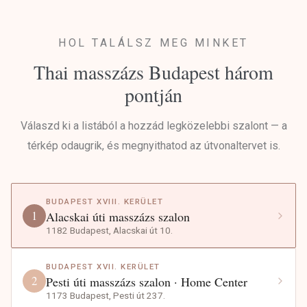
HOL TALÁLSZ MEG MINKET
Thai masszázs Budapest három
pontján
Válaszd ki a listából a hozzád legközelebbi szalont — a
térkép odaugrik, és megnyithatod az útvonaltervet is.
BUDAPEST XVIII. KERÜLET
1
Alacskai úti masszázs szalon
1182 Budapest, Alacskai út 10.
BUDAPEST XVII. KERÜLET
2
Pesti úti masszázs szalon · Home Center
1173 Budapest, Pesti út 237.