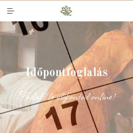
Időpontfoglalás
Foglald le időpontod online!