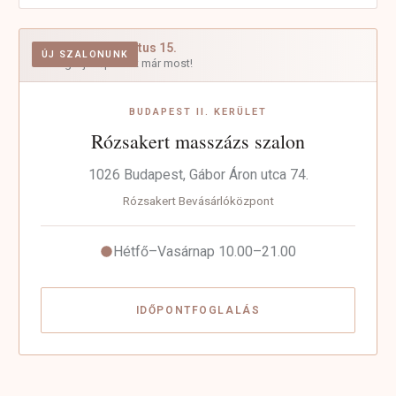
Nyitás: augusztus 15.
ÚJ SZALONUNK
Foglalj időpontot már most!
BUDAPEST II. KERÜLET
Rózsakert masszázs szalon
1026 Budapest, Gábor Áron utca 74.
Rózsakert Bevásárlóközpont
Hétfő–Vasárnap 10.00–21.00
IDŐPONTFOGLALÁS